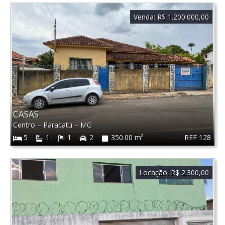
Venda:
R$ 1.200.000,00
CASAS
Centro
–
Paracatu
–
MG
REF 128
5
1
1
2
350.00 m²
Locação:
R$ 2.300,00