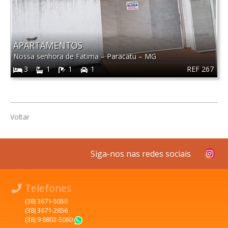
APARTAMENTOS
Nossa senhora de Fatima
–
Paracatu
–
MG
REF 267
3
1
1
1
Voltar
Siga-nos nas redes sociais
Telefones
(38) 3671-5050
(38) 3671-2656
(38) 9 8802-5060
WhatsApp