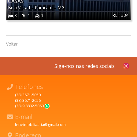
CASAS
Bela Vista I
–
Paracatu
–
MG
REF 334
3
1
1
Voltar
Siga-nos nas redes sociais
Telefones
(38) 3671-5050
(38) 3671-2656
(38) 9 8802-5060
WhatsApp
E-mail
leneimobiliaaria@gmail.com
Endereço