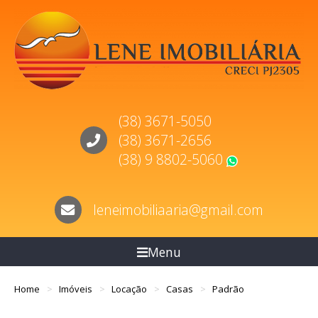
(38) 3671-5050
(38) 3671-2656
(38) 9 8802-5060
WhatsApp
leneimobiliaaria@gmail.com
Menu
Home
Imóveis
Locação
Casas
Padrão