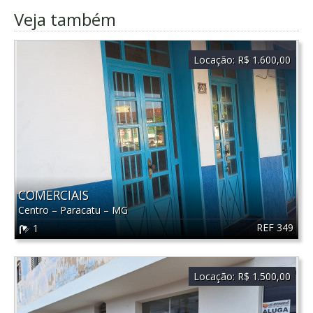
Veja também
Locação:
R$ 1.600,00
COMERCIAIS
Centro
–
Paracatu
–
MG
REF 349
1
Locação:
R$ 1.500,00