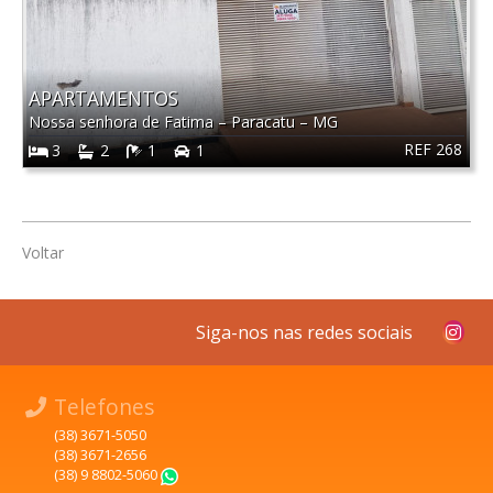
APARTAMENTOS
Nossa senhora de Fatima
–
Paracatu
–
MG
REF 268
3
2
1
1
Voltar
Siga-nos nas redes sociais
Telefones
(38) 3671-5050
(38) 3671-2656
(38) 9 8802-5060
WhatsApp