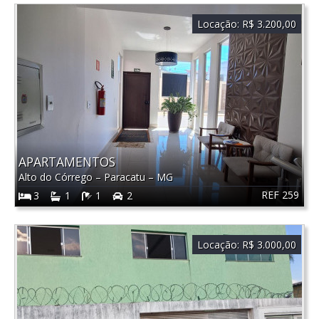
Locação:
R$ 3.200,00
APARTAMENTOS
Alto do Córrego
–
Paracatu
–
MG
REF 259
3
1
1
2
Locação:
R$ 3.000,00