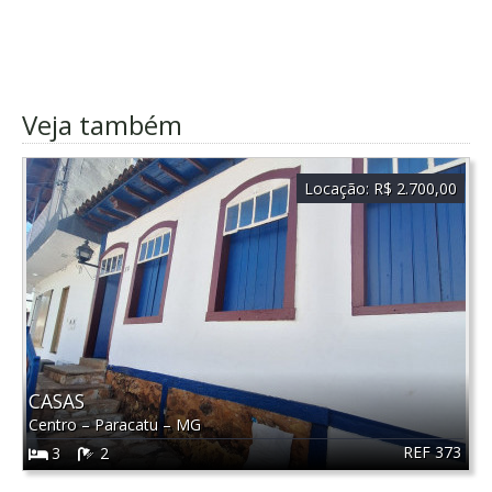
Veja também
Locação:
R$ 2.700,00
CASAS
Centro
–
Paracatu
–
MG
REF 373
3
2