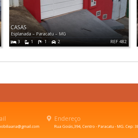
CASAS
Esplanada
–
Paracatu
–
MG
REF 482
3
1
1
2
il
Endereço
mobiliaaria@gmail.com
Rua Goiás,394, Centro - Paracatu - MG. Cep: 3