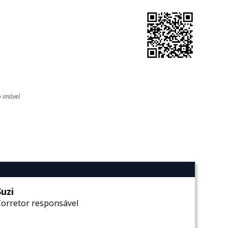
o imóvel
l
Suzi
Corretor responsável