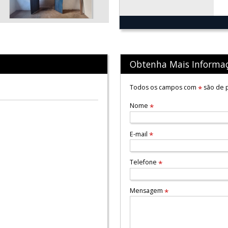
Obtenha Mais Informa
Todos os campos com
são de p
*
Nome
*
E-mail
*
Telefone
*
Mensagem
*