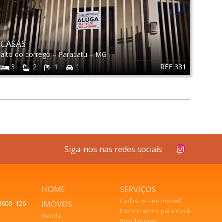
CASAS
alto do corrego
–
Paracatu
–
MG
REF 331
3
2
1
1
Siga-nos nas redes sociais
HOME
SERVIÇOS
Cadastre seu Imóvel
IMÓVEIS
8600 -126
Encontramos para Você
Venda
Simuladores