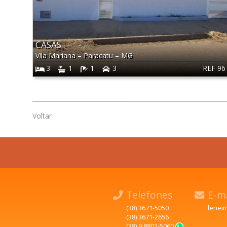
CASAS
Vila Mariana
–
Paracatu
–
MG
REF 96
3
1
1
3
Voltar
Telefones
E-ma
(38) 3671-5050
lenei
(38) 3671-2656
(38) 9 8802-5060