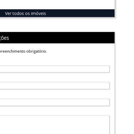
Ver todos os imóveis
ções
reenchimento obrigatório.