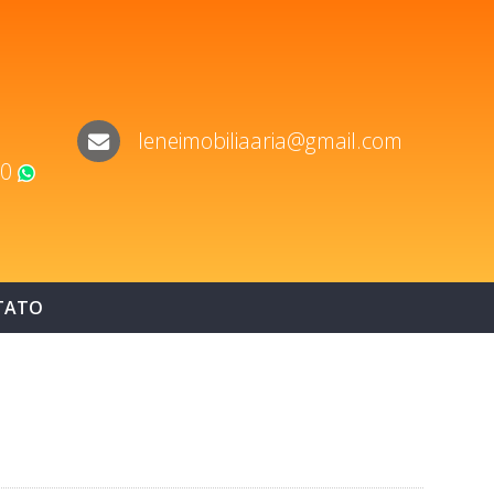
leneimobiliaaria@gmail.com
60
WhatsApp
TATO