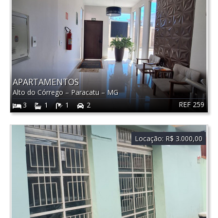
APARTAMENTOS
Alto do Córrego
–
Paracatu
–
MG
REF 259
3
1
1
2
Locação:
R$ 3.000,00