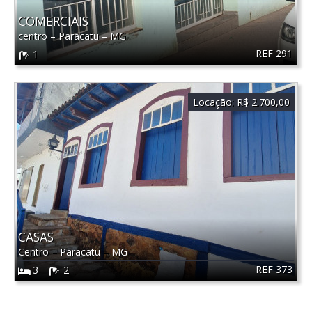
COMERCIAIS
centro
–
Paracatu
–
MG
REF 291
1
Locação:
R$ 2.700,00
CASAS
Centro
–
Paracatu
–
MG
REF 373
3
2