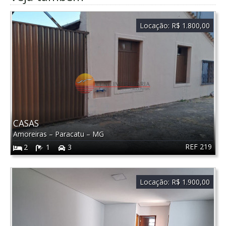
Locação:
R$ 1.800,00
CASAS
Amoreiras
–
Paracatu
–
MG
REF 219
2
1
3
Locação:
R$ 1.900,00