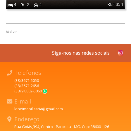
REF 354
4
2
4
Voltar
Siga-nos nas redes sociais
Telefones
(38) 3671-5050
(38) 3671-2656
(38) 9 8802-5060
WhatsApp
E-mail
leneimobiliaaria@gmail.com
Endereço
Rua Goiás,394, Centro - Paracatu - MG. Cep: 38600 -126