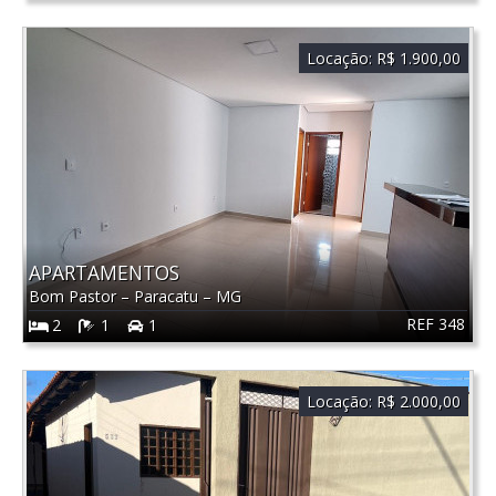
Locação:
R$ 1.900,00
APARTAMENTOS
Bom Pastor
–
Paracatu
–
MG
REF 348
2
1
1
Locação:
R$ 2.000,00