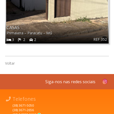
CASAS
Primavera
–
Paracatu
–
MG
REF 352
3
2
2
Voltar
Siga-nos nas redes sociais
Telefones
(38) 3671-5050
(38) 3671-2656