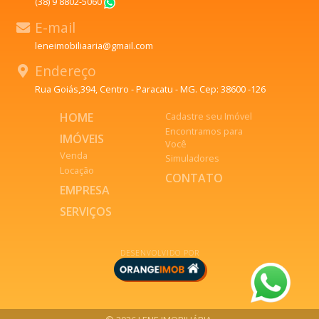
(38) 9 8802-5060
WhatsApp
E-mail
leneimobiliaaria@gmail.com
Endereço
Rua Goiás,394, Centro - Paracatu - MG. Cep: 38600 -126
HOME
Cadastre seu Imóvel
Encontramos para
IMÓVEIS
Você
Venda
Simuladores
Locação
CONTATO
EMPRESA
SERVIÇOS
DESENVOLVIDO POR