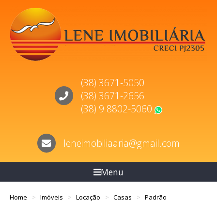
(38) 3671-5050
(38) 3671-2656
(38) 9 8802-5060
WhatsApp
leneimobiliaaria@gmail.com
Menu
Home
Imóveis
Locação
Casas
Padrão