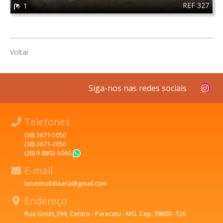
REF 327
1
Voltar
Siga-nos nas redes sociais
Telefones
(38) 3671-5050
(38) 3671-2656
(38) 9 8802-5060
WhatsApp
E-mail
leneimobiliaaria@gmail.com
Endereço
Rua Goiás,394, Centro - Paracatu - MG. Cep: 38600 -126