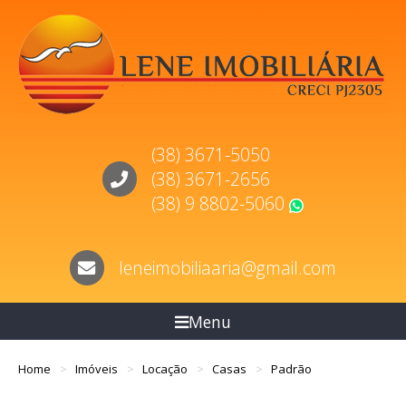
(38) 3671-5050
(38) 3671-2656
(38) 9 8802-5060
WhatsApp
leneimobiliaaria@gmail.com
Menu
Home
Imóveis
Locação
Casas
Padrão