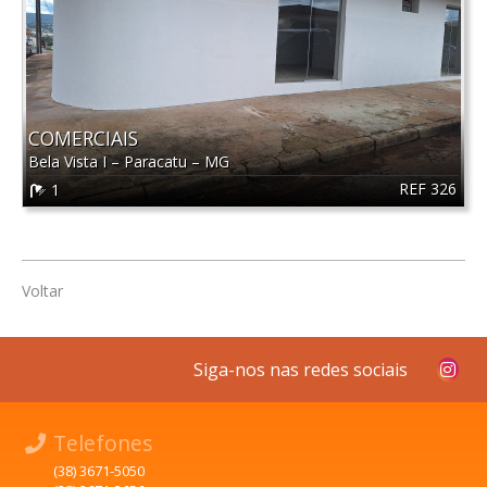
COMERCIAIS
Bela Vista I
–
Paracatu
–
MG
REF 326
1
Voltar
Siga-nos nas redes sociais
Telefones
(38) 3671-5050