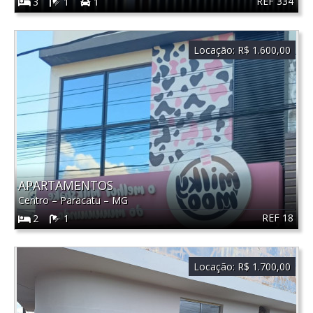
REF 334
3
1
1
Locação:
R$ 1.600,00
APARTAMENTOS
Centro
–
Paracatu
–
MG
REF 18
2
1
Locação:
R$ 1.700,00