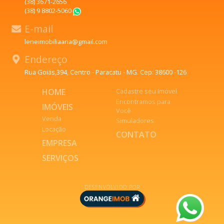
(38) 3671-2656
(38) 9 8802-5060
WhatsApp
E-mail
leneimobiliaaria@gmail.com
Endereço
Rua Goiás,394, Centro - Paracatu - MG. Cep: 38600 -126
HOME
Cadastre seu Imóvel
Encontramos para
IMÓVEIS
Você
Venda
Simuladores
Locação
CONTATO
EMPRESA
SERVIÇOS
DESENVOLVIDO POR