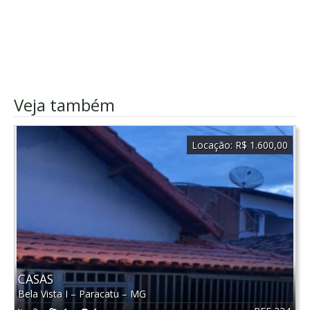
Veja também
Locação:
R$ 1.600,00
CASAS
Bela Vista I
–
Paracatu
–
MG