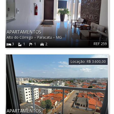
APARTAMENTOS
Alto do Córrego
–
Paracatu
–
MG
REF 259
3
1
1
2
Locação:
R$ 3.600,00
APARTAMENTOS