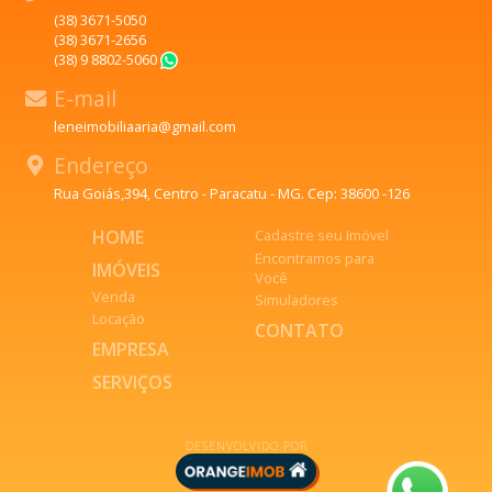
(38) 3671-5050
(38) 3671-2656
(38) 9 8802-5060
WhatsApp
E-mail
leneimobiliaaria@gmail.com
Endereço
Rua Goiás,394, Centro - Paracatu - MG. Cep: 38600 -126
HOME
Cadastre seu Imóvel
Encontramos para
IMÓVEIS
Você
Venda
Simuladores
Locação
CONTATO
EMPRESA
SERVIÇOS
DESENVOLVIDO POR