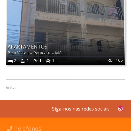
APARTAMENTOS
Bela Vista I
–
Paracatu
–
MG
REF 165
2
1
1
1
Voltar
Siga-nos nas redes sociais
Telefones