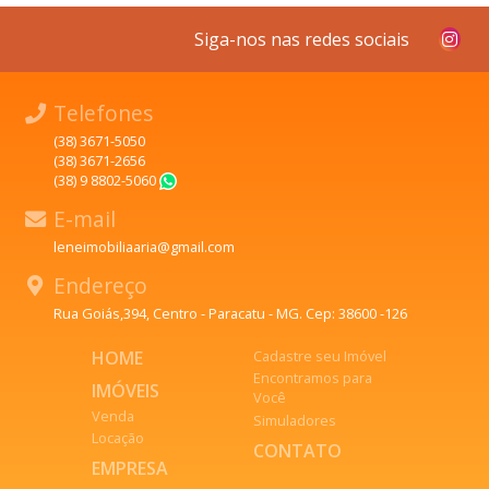
Siga-nos nas redes sociais
Telefones
(38) 3671-5050
(38) 3671-2656
(38) 9 8802-5060
WhatsApp
E-mail
leneimobiliaaria@gmail.com
Endereço
Rua Goiás,394, Centro - Paracatu - MG. Cep: 38600 -126
HOME
Cadastre seu Imóvel
Encontramos para
IMÓVEIS
Você
Venda
Simuladores
Locação
CONTATO
EMPRESA