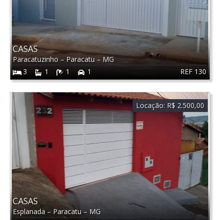
CASAS
Paracatuzinho
–
Paracatu
–
MG
REF 130
3
1
1
1
Locação:
R$ 2.500,00
CASAS
Esplanada
–
Paracatu
–
MG