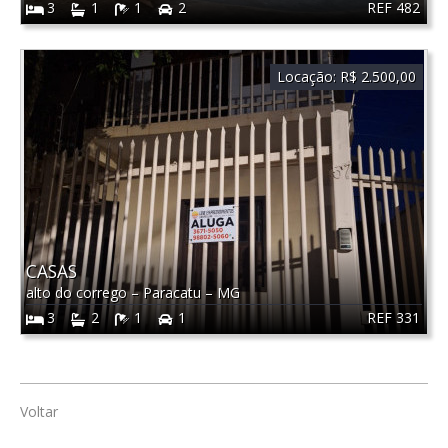
REF 482
3
1
1
2
Locação:
R$ 2.500,00
CASAS
alto do corrego
–
Paracatu
–
MG
REF 331
3
2
1
1
Voltar