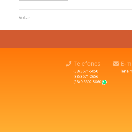
Voltar
Telefones
E-ma
(38) 3671-5050
lenei
(38) 3671-2656
(38) 9 8802-5060
WhatsApp