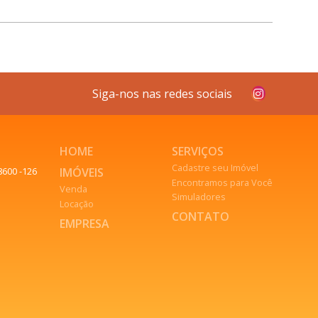
Siga-nos nas redes sociais
HOME
SERVIÇOS
Cadastre seu Imóvel
IMÓVEIS
8600 -126
Encontramos para Você
Venda
Simuladores
Locação
CONTATO
EMPRESA