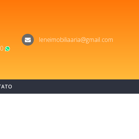
leneimobiliaaria@gmail.com
60
WhatsApp
TATO