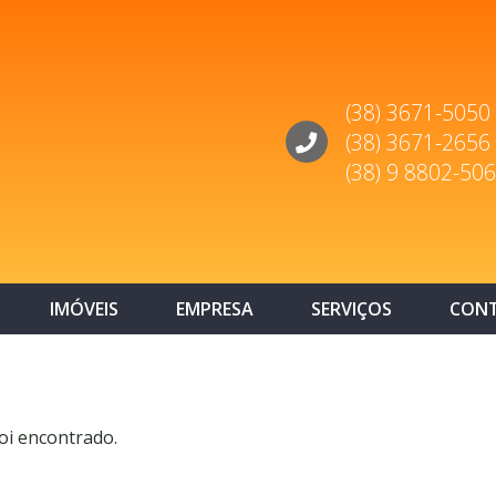
(38) 3671-5050
(38) 3671-2656
(38) 9 8802-50
IMÓVEIS
EMPRESA
SERVIÇOS
CON
oi encontrado.