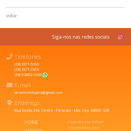
Voltar
Siga-nos nas redes sociais
Telefones
(38) 3671-5050
(38) 3671-2656
(38) 9 8802-5060
WhatsApp
E-mail
leneimobiliaaria@gmail.com
Endereço
Rua Goiás,394, Centro - Paracatu - MG. Cep: 38600 -126
HOME
Cadastre seu Imóvel
Encontramos para
IMÓVEIS