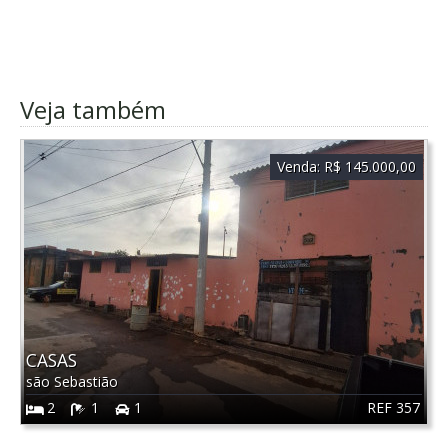
Veja também
Venda:
R$ 145.000,00
CASAS
são Sebastião
REF 357
2
1
1