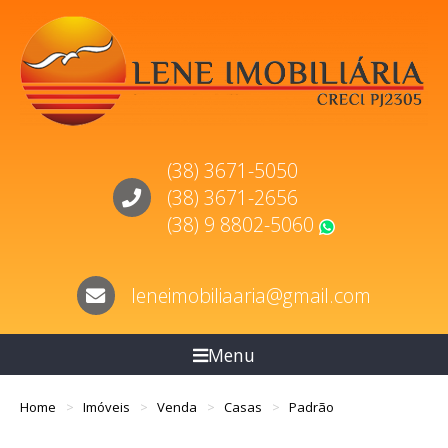
(38) 3671-5050
(38) 3671-2656
(38) 9 8802-5060
WhatsApp
leneimobiliaaria@gmail.com
Menu
Home
Imóveis
Venda
Casas
Padrão