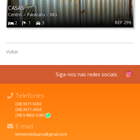
CASAS
Centro
–
Paracatu
–
MG
REF 299
2
1
3
Voltar
Siga-nos nas redes sociais
Telefones
(38) 3671-5050
(38) 3671-2656
(38) 9 8802-5060
WhatsApp
E-mail
leneimobiliaaria@gmail.com