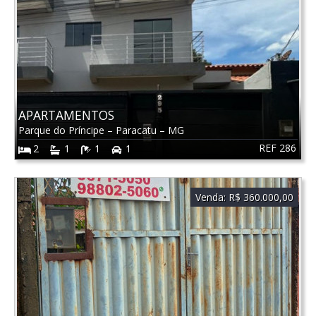
APARTAMENTOS
Parque do Príncipe
–
Paracatu
–
MG
REF 286
2
1
1
1
Venda:
R$ 360.000,00