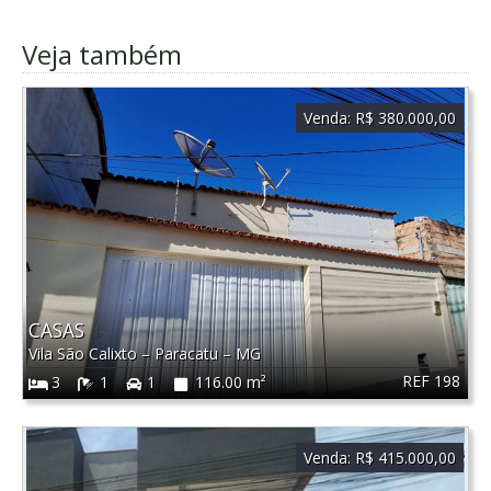
Veja também
Venda:
R$ 380.000,00
CASAS
Vila São Calixto
–
Paracatu
–
MG
REF 198
3
1
1
116.00 m²
Venda:
R$ 415.000,00