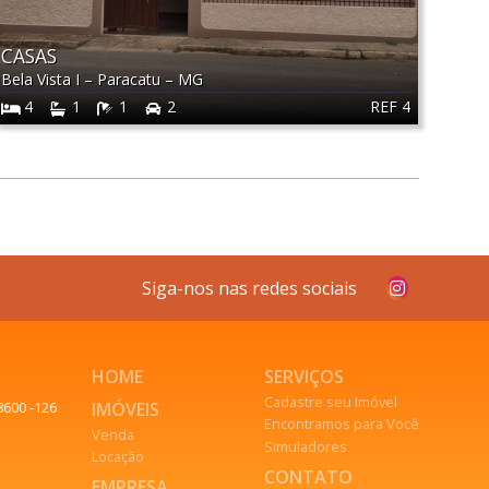
CASAS
Bela Vista I
–
Paracatu
–
MG
REF 4
4
1
1
2
Siga-nos nas redes sociais
HOME
SERVIÇOS
Cadastre seu Imóvel
IMÓVEIS
8600 -126
Encontramos para Você
Venda
Simuladores
Locação
CONTATO
EMPRESA