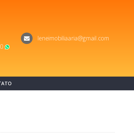
leneimobiliaaria@gmail.com
60
WhatsApp
TATO