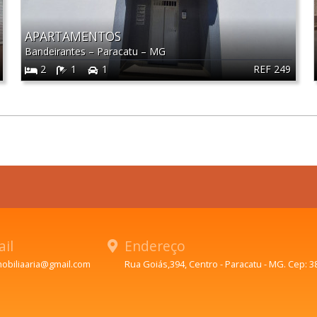
APARTAMENTOS
Bandeirantes
–
Paracatu
–
MG
REF 249
2
1
1
il
Endereço
mobiliaaria@gmail.com
Rua Goiás,394, Centro - Paracatu - MG. Cep: 3