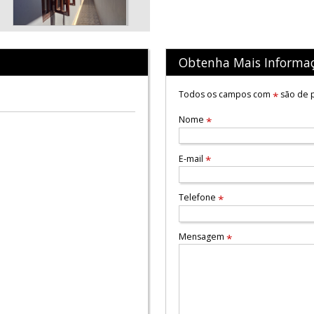
Obtenha Mais Informa
Todos os campos com
são de p
*
Nome
*
E-mail
*
Telefone
*
Mensagem
*