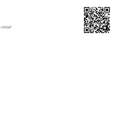
o imóvel
l