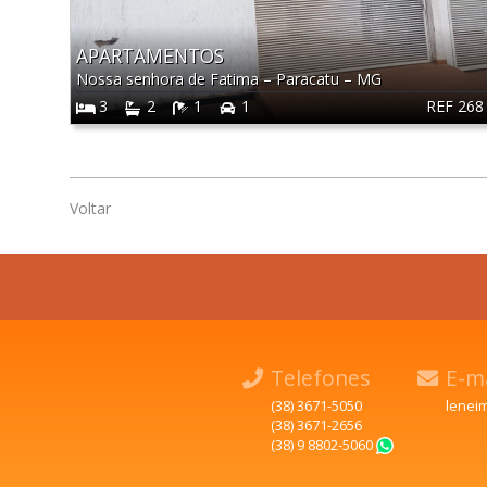
APARTAMENTOS
Nossa senhora de Fatima
–
Paracatu
–
MG
REF 268
3
2
1
1
Voltar
Telefones
E-ma
(38) 3671-5050
lenei
(38) 3671-2656
(38) 9 8802-5060
WhatsApp